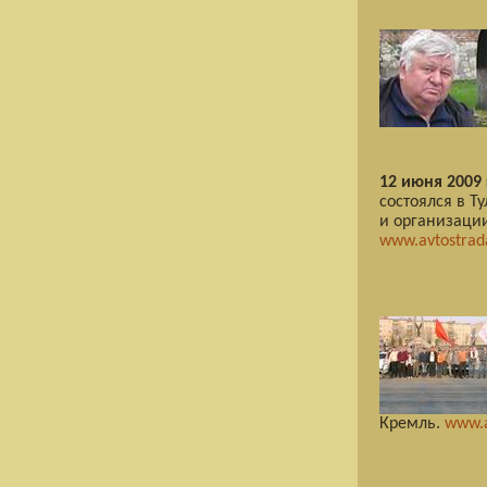
12 июня 2009 
состоялся в Т
и организации
www.avtostrada
Кремль.
www.a