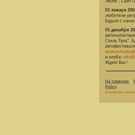
Экспо". Сайт Г
01 января 200
любители ретр
Будьте с нами
01 декабря 20
автомотостари
Стиль Тула". 
автофестиваля
www.avtostrada
и клуба:
info@
Ждем Вас!
На главную
|
Policy
Разработано с испо