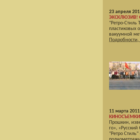
23 апреля 201
ЭКСКЛЮЗИВ! О
"Ретро-Стиль 
пластиковых о
вакуумной ме
Подробности, ф
11 марта 2011
КИНОСЪЕМКИ
Прошкин, изв
го», «Русский
"Ретро Стиль"
полнометражн