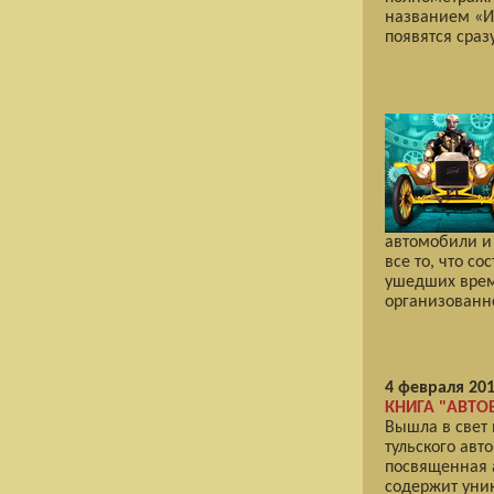
названием «И
появятся сраз
автомобили и
все то, что с
ушедших време
организованн
4 февраля 201
КНИГА "АВТО
Вышла в свет
тульского авт
посвященная 
содержит уни