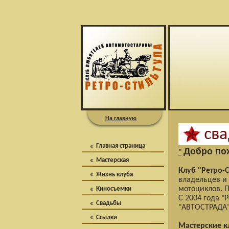
На главную
Главная страница
Добро пож
"
Мастерская
Клуб "Ретро-С
Жизнь клуба
владельцев и
мотоциклов. П
Киносъемки
С 2004 года "
Свадьбы
"АВТОСТРАДА"
Ссылки
Мастерские кл