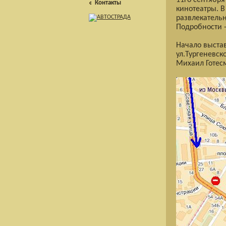
11го сентября
Контакты
кинотеатры. В
развлекательн
Подробности 
Начало выстав
ул.Тургеневск
Михаил Готес