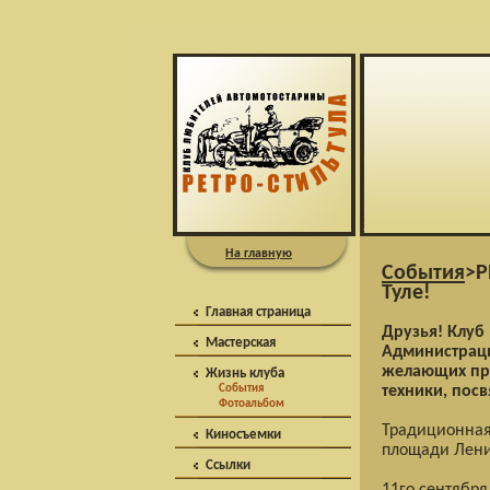
На главную
События
>Р
Туле!
Главная страница
Друзья! Клуб 
Мастерская
Администраци
желающих при
Жизнь клуба
События
техники, пос
Фотоальбом
Традиционная
Киносъемки
площади Лени
Ссылки